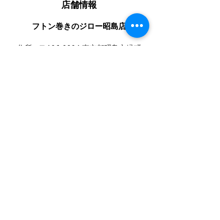
店舗情報
フトン巻きのジロー昭島店
住所：〒196-0004 東京都昭島市緑町
３丁目１４−１２
電話番号：
042-519-7626